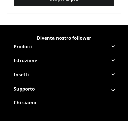
Come fare per liberarsi dalle
Diventa nostro follower
Continua Raid Facebook
(Opens in a new tab)
Continua Raid
(Opens in a new tab)
Prodotti
Istruzione
Insetti
Supporto
Chi siamo