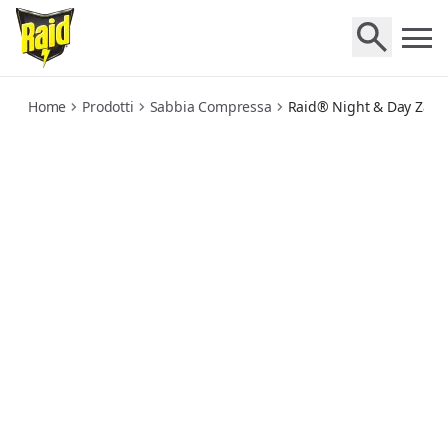
night-day-zanzare-base
Home
Prodotti
Sabbia Compressa
Raid® Night & Day Zanz