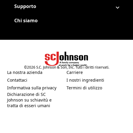
Supporto
Chi siamo
©
2026
S.C. Johnson & Son, Inc. Tutti i diritti riservati.
(Opens in a new tab)
La nostra azienda
Carriere
(Opens in a new tab)
(Opens in a new tab)
Contattaci
I nostri ingredienti
(Opens in a new tab)
(Opens in a new tab)
Informativa sulla privacy
Termini di utilizzo
(Opens in a new tab)
(Opens in a new tab)
Dichiarazione di SC
Johnson su schiavitù e
(Opens in a new tab)
tratta di esseri umani