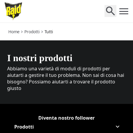
all
Home
Prodotti
Tutti
I nostri prodotti
Abbiamo una varietà di moduli di prodotti per
aiutarti a gestire il tuo problema. Non sai di cosa hai
bisogno? Possiamo aiutarti a trovare il prodotto
giusto
Diventa nostro follower
Continua Raid Facebook
(Opens in a new tab)
Continua Raid
(Opens in a new tab)
Prodotti