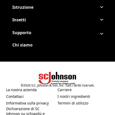
Istruzione
Insetti
Supporto
Chi siamo
©
2026
S.C. Johnson & Son, Inc. Tutti i diritti riservati.
(Opens in a new tab)
La nostra azienda
Carriere
(Opens in a new tab)
(Opens in a new tab)
Contattaci
I nostri ingredienti
(Opens in a new tab)
(Opens in a new tab)
Informativa sulla privacy
Termini di utilizzo
(Opens in a new tab)
(Opens in a new tab)
Dichiarazione di SC
Johnson su schiavitù e